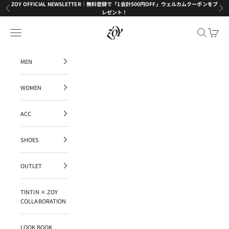
コンテンツへスキップ
ZOY OFFICIAL NEWSLETTER｜無料登録で「1会計500円OFF」ウェルカムクーポンをプ
前へ
次
レゼント！
ZOY OFFICIAL
メニューを開く
検索を開く
カート
MEN
WOMEN
ACC
SHOES
OUTLET
TINTIN × ZOY
COLLABORATION
LOOK BOOK